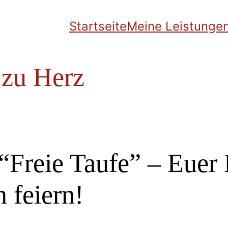
Startseite
Meine Leistunge
 zu Herz
“Freie Taufe” – Eue
 feiern!